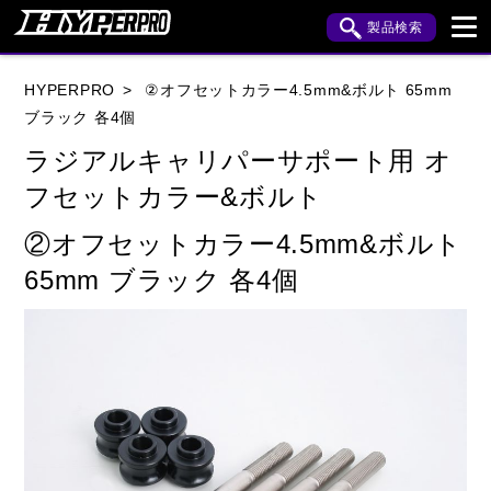
製品検索
ブランド内検索
HYPERPRO
②オフセットカラー4.5mm&ボルト 65mm
車種検索
アイテム検索
品番検索
ブラック 各4個
ラジアルキャリパーサポート用 オ
フセットカラー&ボルト
HONDA
YAMAHA
SUZUKI
②オフセットカラー4.5mm&ボルト
KAWASAKI
APRILIA
BENELLI
BMW
65mm ブラック 各4個
BUELL
CAGIVA
DUCATI
HARLEY DAVIDSON
HUSQVANA
INDIAN
KTM
MOTO GUZZI
MV AGUSTA
ROYAL ENFIELD
TRIUMPH