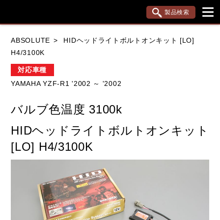
製品検索
ブランド内検索
ABSOLUTE
HIDヘッドライトボルトオンキット [LO]
車種検索
アイテム検索
品番検索
H4/3100K
対応車種
YAMAHA YZF-R1 '2002 ～ '2002
HONDA
YAMAHA
SUZUKI
バルブ色温度 3100k
KAWASAKI
APRILIA
BMW
DUCATI
HIDヘッドライトボルトオンキット
KTM
TRIUMPH
[LO] H4/3100K
閉じる