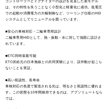
コントローラーとイグナイターの設計を見直した新モデル
は、その特性を失うことなく小型化と軽量化に成功。低電圧
での起動や消費電力の大幅制御など、ツーリング仕様のHID
システムとしてリニューアルを図っています。
■安心の車検対応・二輪車専用設計
二輪車専用HIDとして、熱・振動・水に対して強固に設計さ
れています。
■ETC同時装着可能
ETC供給元の日本無線との共同実験により、誤作動が起こら
ないことを実証。
■高い視認性、長寿命
車検対応の色度で製造される光は、明るさと視認性に優れま
す。この状態を10年間維持できるのは、アブソリュートなら
では。