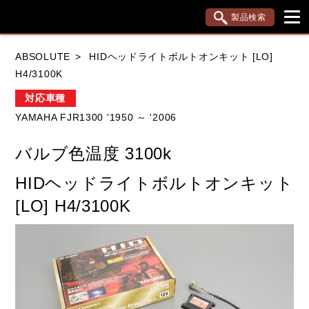
製品検索
ブランド内検索
ABSOLUTE
HIDヘッドライトボルトオンキット [LO]
車種検索
アイテム検索
品番検索
H4/3100K
対応車種
YAMAHA FJR1300 '1950 ～ '2006
HONDA
YAMAHA
SUZUKI
バルブ色温度 3100k
KAWASAKI
APRILIA
BMW
DUCATI
HIDヘッドライトボルトオンキット
KTM
TRIUMPH
[LO] H4/3100K
閉じる