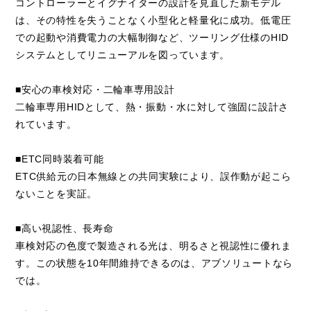
コントローラーとイグナイターの設計を見直した新モデル
は、その特性を失うことなく小型化と軽量化に成功。低電圧
での起動や消費電力の大幅制御など、ツーリング仕様のHID
システムとしてリニューアルを図っています。
■安心の車検対応・二輪車専用設計
二輪車専用HIDとして、熱・振動・水に対して強固に設計さ
れています。
■ETC同時装着可能
ETC供給元の日本無線との共同実験により、誤作動が起こら
ないことを実証。
■高い視認性、長寿命
車検対応の色度で製造される光は、明るさと視認性に優れま
す。この状態を10年間維持できるのは、アブソリュートなら
では。