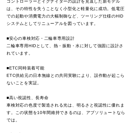
コントローラーとイグナイターの設計を見直した新モデル
は、その特性を失うことなく小型化と軽量化に成功。低電圧
での起動や消費電力の大幅制御など、ツーリング仕様のHID
システムとしてリニューアルを図っています。
■安心の車検対応・二輪車専用設計
二輪車専用HIDとして、熱・振動・水に対して強固に設計さ
れています。
■ETC同時装着可能
ETC供給元の日本無線との共同実験により、誤作動が起こら
ないことを実証。
■高い視認性、長寿命
車検対応の色度で製造される光は、明るさと視認性に優れま
す。この状態を10年間維持できるのは、アブソリュートなら
では。