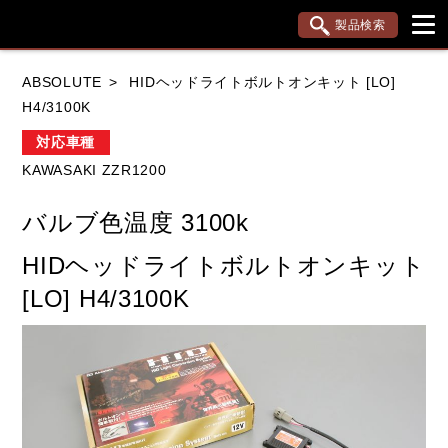
製品検索
ブランド内検索
ABSOLUTE
HIDヘッドライトボルトオンキット [LO]
車種検索
アイテム検索
品番検索
H4/3100K
対応車種
KAWASAKI ZZR1200
HONDA
YAMAHA
SUZUKI
バルブ色温度 3100k
KAWASAKI
APRILIA
BMW
DUCATI
HIDヘッドライトボルトオンキット
KTM
TRIUMPH
[LO] H4/3100K
閉じる