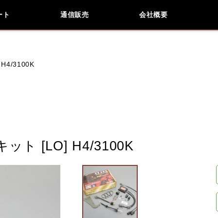
ート
通信販売
会社概要
会社概要
採用情報
検索
車種検索
アイテム検索
品番
4/3100K
KAWASAKI
APRILIA
BMW
DUCATI
 [LO] H4/3100K
閉じる