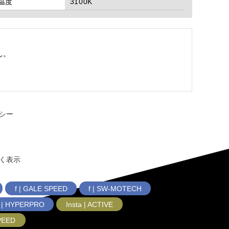
温度
3100K
ん。
シー
く表示
f | GALE SPEED
f | SW-MOTECH
f | HYPERPRO
Insta | ACTIVE
SPEED