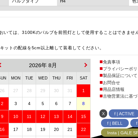
バルブタイプ
H4
色
両においては、3100Kのバルブを前照灯として使用することはできませ
IDキットの配線を5cm以上離して装着してください。
免責事項
2026年 8月
プライバシーポリ
製品保証について
SUN
MON
TUE
WED
THU
FRI
SAT
お問合せ
用品店情報
26
27
28
29
30
31
1
古物営業法に基づ
2
3
4
5
6
7
8
X
f | ACTIVE
9
10
11
12
13
14
15
f | BELL
16
17
18
19
20
21
22
Insta | GALE 