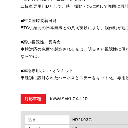
二輪車専用HIDとして、熱・振動・水に対して強固に設
■ETC同時装着可能
ETC供給元の日本無線との共同実験により、誤作動が起
■高い視認性、長寿命
車検対応の色度で製造される光は、明るさと視認性に優
ならでは。
■車種専用ボルトオンキット
車種別に設計されたハーネスとステーをキット化。専用
対応車種
KAWASAKI ZX-12R
品番
HR2K03G