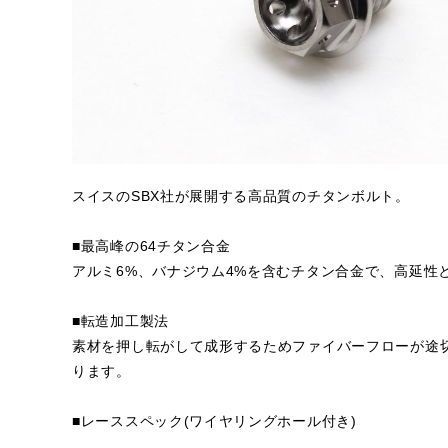
スイスのSBX社が展開する高品質のチタンボルト。
■最高峰の64チタン合金
アルミ6%、バナジウム4%を含むチタン合金で、高延性
■転造加工製法
素材を押し転がして成形するためファイバーフローが途
ります。
■レーススペック(ワイヤリングホール付き)