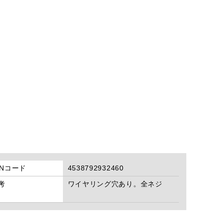
ANコード
4538792932460
考
ワイヤリング穴あり。全ネジ