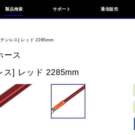
製品検索
サポート
通信販売
検索
車種検索
アイテム検索
品番
ンレス] レッド 2285mm
ホース
KAWASAKI
APRILIA
BMW
BUELL
] レッド 2285mm
閉じる