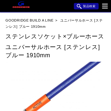
製品検索
ブランド内検索
GOODRIDGE BUILD A LINE
ユニバーサルホース [ステ
車種検索
アイテム検索
品番検索
ンレス] ブルー 1910mm
ステンレスソケット×ブルーホース
HONDA
YAMAHA
SUZUKI
ユニバーサルホース [ステンレス]
ブルー 1910mm
KAWASAKI
APRILIA
BMW
BUELL
DUCATI
HARLEY DAVIDSON
HYOSUNG
閉じる