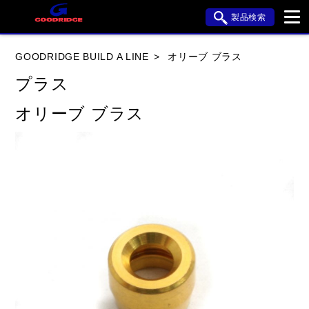
製品検索
ブランド内検索
GOODRIDGE BUILD A LINE
オリーブ ブラス
車種検索
アイテム検索
品番検索
プラス
オリーブ ブラス
HONDA
YAMAHA
SUZUKI
KAWASAKI
APRILIA
BMW
BUELL
DUCATI
HARLEY DAVIDSON
HYOSUNG
閉じる