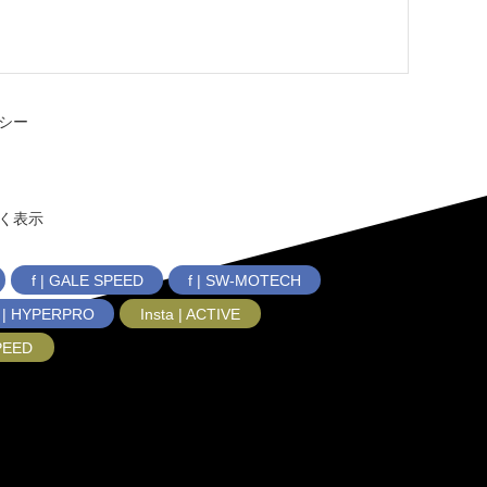
シー
く表示
f | GALE SPEED
f | SW-MOTECH
f | HYPERPRO
Insta | ACTIVE
SPEED