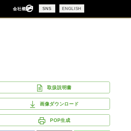
製品検索
SNS
ENGLISH
会社概要
会社概要
採用情報
検索
DUCATI
HARLEY DAVIDSON
MV AGUSTA
ROYAL ENFIELD
取扱説明書
画像ダウンロード
POP生成