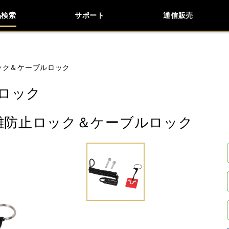
品検索
サポート
通信販売
お問い合わせ
よくあるご質問
検索
車種検索
アイテム検索
品番
ロック＆ケーブルロック
ロック
KAWASAKI
APRILIA
BENELLI
BMW
盗難防止ロック＆ケーブルロック
LiveWire
MOTO GUZZI
MOTO MORINI
閉じる