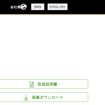
製品検索
SNS
ENGLISH
会社概要
会社概要
採用情報
検索
DUCATI
HARLEY DAVIDSON
MV AGUSTA
ROYAL ENFIELD
取扱説明書
画像ダウンロード