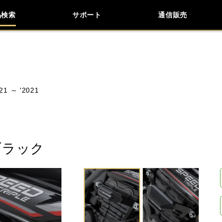
品検索
サポート
通信販売
お問い合わせ
よくあるご質問
検索
車種検索
アイテム検索
品番
21 ～ '2021
KAWASAKI
APRILIA
BENELLI
BMW
LiveWire
MOTO GUZZI
MOTO MORINI
ブラック
閉じる