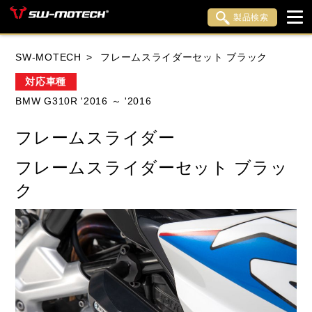
製品検索
ブランド内検索
SW-MOTECH
フレームスライダーセット ブラック
車種検索
アイテム検索
品番検索
対応車種
BMW G310R '2016 ～ '2016
HONDA
YAMAHA
SUZUKI
フレームスライダー
KAWASAKI
APRILIA
BENELLI
BMW
フレームスライダーセット ブラッ
DUCATI
HARLEY DAVIDSON
ク
HUSQVANA
INDIAN
KTM
LiveWire
MOTO GUZZI
MOTO MORINI
MV AGUSTA
ROYAL ENFIELD
TRIUMPH