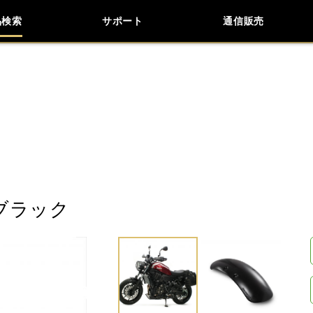
品検索
サポート
通信販売
お問い合わせ
よくあるご質問
検索
車種検索
アイテム検索
品番
KAWASAKI
APRILIA
BENELLI
BMW
LiveWire
MOTO GUZZI
MOTO MORINI
ブラック
閉じる