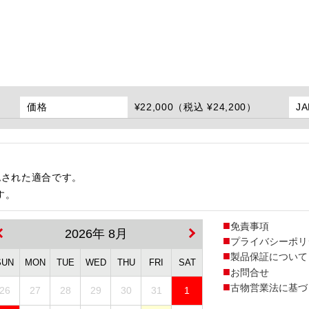
価格
¥22,000（税込 ¥24,200）
J
認された適合です。
す。
免責事項
2026年 8月
プライバシーポリ
製品保証について
SUN
MON
TUE
WED
THU
FRI
SAT
お問合せ
古物営業法に基づ
26
27
28
29
30
31
1