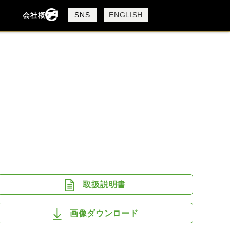
製品検索
SNS
ENGLISH
会社概要
会社概要
採用情報
検索
DUCATI
HARLEY DAVIDSON
MV AGUSTA
ROYAL ENFIELD
取扱説明書
画像ダウンロード