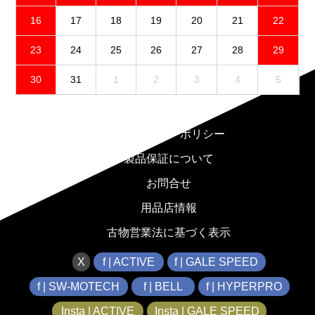
16
17
18
19
20
21
22
23
24
25
26
27
28
29
30
31
1
2
3
4
5
免責事項
プライバシーポリシー
製品保証について
お問合せ
用品店情報
古物営業法に基づく表示
X
f | ACTIVE
f | GALE SPEED
f | SW-MOTECH
f | BELL
f | HYPERPRO
Insta | ACTIVE
Insta | GALE SPEED