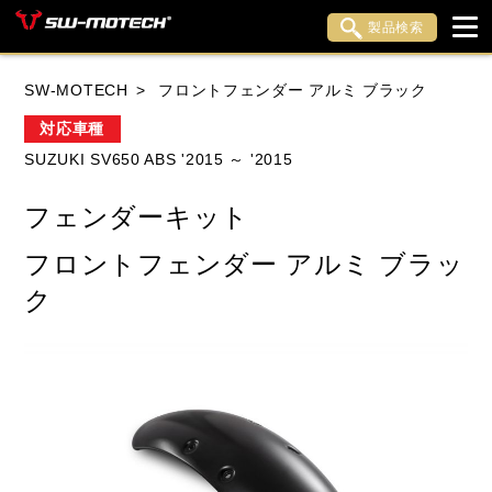
製品検索
ブランド内検索
SW-MOTECH
フロントフェンダー アルミ ブラック
車種検索
アイテム検索
品番検索
対応車種
SUZUKI SV650 ABS '2015 ～ '2015
HONDA
YAMAHA
SUZUKI
フェンダーキット
KAWASAKI
APRILIA
BENELLI
BMW
フロントフェンダー アルミ ブラッ
DUCATI
HARLEY DAVIDSON
ク
HUSQVANA
INDIAN
KTM
LiveWire
MOTO GUZZI
MOTO MORINI
MV AGUSTA
ROYAL ENFIELD
TRIUMPH