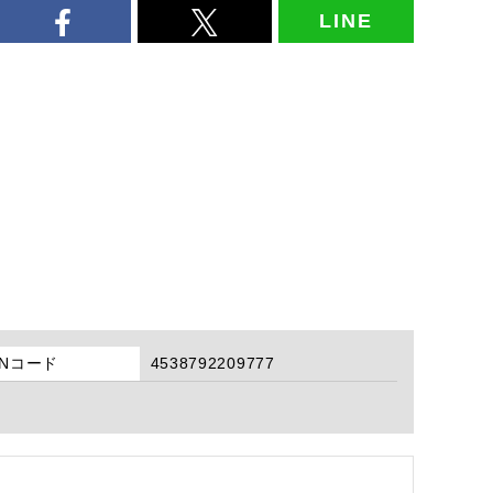
LINE
ANコード
4538792209777