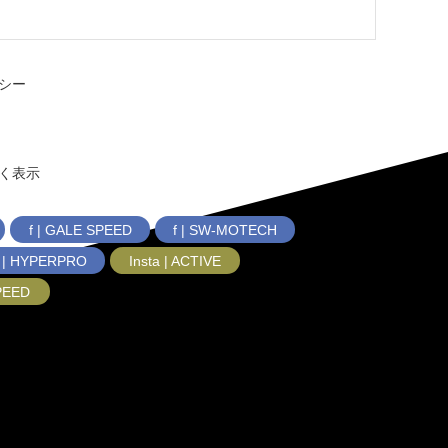
シー
く表示
f | GALE SPEED
f | SW-MOTECH
f | HYPERPRO
Insta | ACTIVE
SPEED