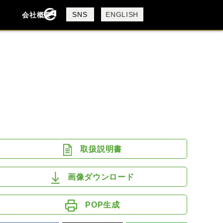
製品検索
SNS
ENGLISH
会社概要
会社概要
採用情報
検索
DUCATI
HARLEY DAVIDSON
MV AGUSTA
ROYAL ENFIELD
取扱説明書
画像ダウンロード
POP生成