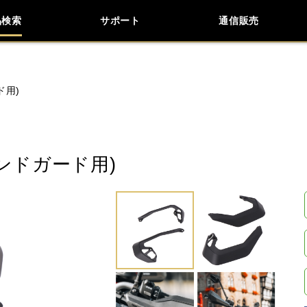
品検索
サポート
通信販売
お問い合わせ
よくあるご質問
検索
車種検索
アイテム検索
品番
ド用)
KAWASAKI
APRILIA
BENELLI
BMW
ンドガード用)
LiveWire
MOTO GUZZI
MOTO MORINI
閉じる