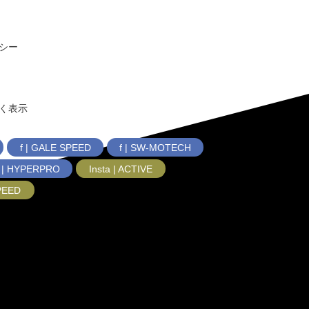
シー
く表示
f | GALE SPEED
f | SW-MOTECH
f | HYPERPRO
Insta | ACTIVE
SPEED