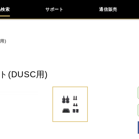
品検索
サポート
通信販売
お問い合わせ
よくあるご質問
検索
車種検索
アイテム検索
品番
用)
KAWASAKI
APRILIA
BENELLI
BMW
(DUSC用)
LiveWire
MOTO GUZZI
MOTO MORINI
閉じる