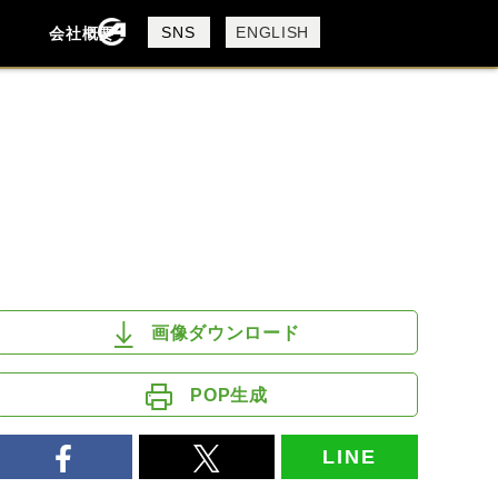
製品検索
SNS
ENGLISH
会社概要
会社概要
採用情報
検索
DUCATI
HARLEY DAVIDSON
MV AGUSTA
ROYAL ENFIELD
画像ダウンロード
POP生成
LINE