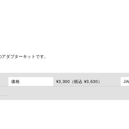
のアダプターキットです。
価格
¥3,300（税込 ¥3,630）
J