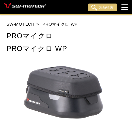
製品検索
ブランド内検索
SW-MOTECH
PROマイクロ WP
車種検索
アイテム検索
品番検索
PROマイクロ
PROマイクロ WP
HONDA
YAMAHA
SUZUKI
KAWASAKI
APRILIA
BENELLI
BMW
DUCATI
HARLEY DAVIDSON
HUSQVANA
INDIAN
KTM
LiveWire
MOTO GUZZI
MOTO MORINI
MV AGUSTA
ROYAL ENFIELD
TRIUMPH