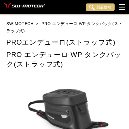
製品検索
ブランド内検索
SW-MOTECH
PRO エンデューロ WP タンクバック(スト
車種検索
アイテム検索
品番検索
ラップ式)
PROエンデューロ(ストラップ式)
HONDA
YAMAHA
SUZUKI
PRO エンデューロ WP タンクバッ
ク(ストラップ式)
KAWASAKI
APRILIA
BENELLI
BMW
DUCATI
HARLEY DAVIDSON
HUSQVANA
INDIAN
KTM
LiveWire
MOTO GUZZI
MOTO MORINI
MV AGUSTA
ROYAL ENFIELD
TRIUMPH