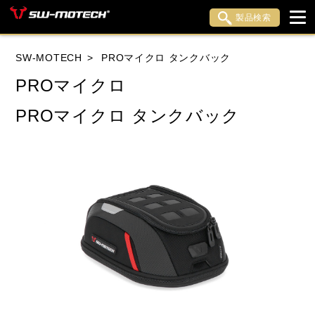
製品検索
ブランド内検索
SW-MOTECH
PROマイクロ タンクバック
車種検索
アイテム検索
品番検索
PROマイクロ
PROマイクロ タンクバック
HONDA
YAMAHA
SUZUKI
KAWASAKI
APRILIA
BENELLI
BMW
DUCATI
HARLEY DAVIDSON
HUSQVANA
INDIAN
KTM
LiveWire
MOTO GUZZI
MOTO MORINI
MV AGUSTA
ROYAL ENFIELD
TRIUMPH