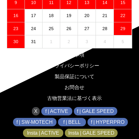
9
10
11
12
13
14
15
16
17
18
19
20
21
22
23
24
25
26
27
28
29
30
31
1
2
3
4
5
免責事項
プライバシーポリシー
製品保証について
お問合せ
古物営業法に基づく表示
X
f | ACTIVE
f | GALE SPEED
f | SW-MOTECH
f | BELL
f | HYPERPRO
Insta | ACTIVE
Insta | GALE SPEED