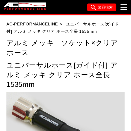
製品検索
ブランド内検索
AC-PERFORMANCELINE
ユニバーサルホース[ガイド
車種検索
アイテム検索
品番検索
付] アルミ メッキ クリア ホース全長 1535mm
アルミ メッキ ソケット×クリア
ホース
HONDA
YAMAHA
SUZUKI
ユニバーサルホース[ガイド付] ア
KAWASAKI
APRILIA
BUELL
ルミ メッキ クリア ホース全長
DUCATI
HYOSUNG
1535mm
閉じる