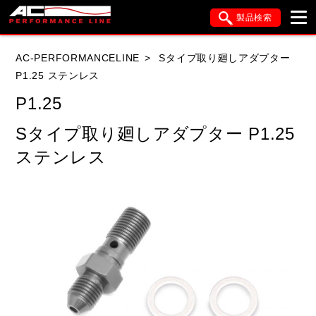
製品検索
ブランド内検索
AC-PERFORMANCELINE
Sタイプ取り廻しアダプター
車種検索
アイテム検索
品番検索
P1.25 ステンレス
P1.25
HONDA
YAMAHA
SUZUKI
Sタイプ取り廻しアダプター P1.25
ステンレス
KAWASAKI
APRILIA
BUELL
DUCATI
HYOSUNG
閉じる