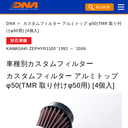
製品検索
ブランド内検索
DNA
カスタムフィルター アルミトップ φ50(TMR 取り付
車種検索
アイテム検索
品番検索
けφ50用) [4個入]
対応車種
KAWASAKI ZEPHYR1100 '1992 ～ '2006
HONDA
YAMAHA
SUZUKI
車種別カスタムフィルター
KAWASAKI
APRILIA
BENELLI
BMW
カスタムフィルター アルミトップ
BSA
BUELL
DUCATI
GASGAS
φ50(TMR 取り付けφ50用) [4個入]
GILERA
HARLEY DAVIDSON
HUSABERG
HUSQVANA
KTM
MOTO GUZZI
MV AGUSTA
ROYAL ENFIELD
TM
TRIUMPH