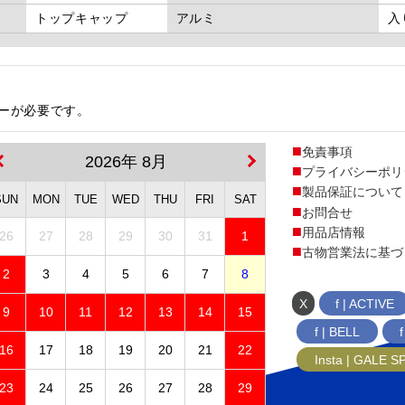
トップキャップ
アルミ
入
ターが必要です。
免責事項
2026年 8月
プライバシーポリ
製品保証について
SUN
MON
TUE
WED
THU
FRI
SAT
お問合せ
用品店情報
26
27
28
29
30
31
1
古物営業法に基づ
2
3
4
5
6
7
8
X
f | ACTIVE
9
10
11
12
13
14
15
f | BELL
16
17
18
19
20
21
22
Insta | GALE 
23
24
25
26
27
28
29