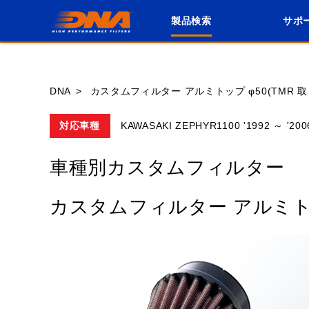
製品検索
サポ
ブランド内
DNA
カスタムフィルター アルミトップ φ50(TMR 取り
対応車種
KAWASAKI ZEPHYR1100 '1992 ～ '200
HONDA
YAMAHA
SUZUKI
車種別カスタムフィルター
GASGAS
GILERA
HARLEY DA
カスタムフィルター アルミトップ 
ROYAL ENFIELD
TM
TRIUMPH