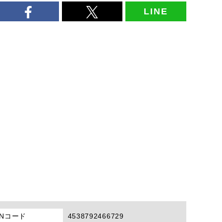
LINE
ANコード
4538792466729