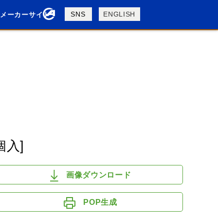
製品検索
SNS
ENGLISH
メーカーサイト
検索
BSA
BUELL
DUCATI
M
MOTO GUZZI
MV AGUSTA
個入]
画像ダウンロード
POP生成