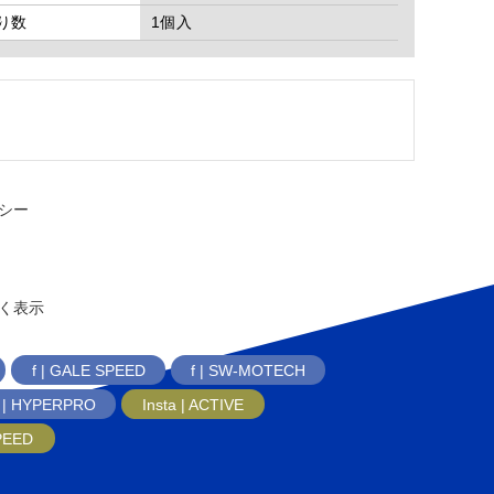
り数
1個入
シー
く表示
f | GALE SPEED
f | SW-MOTECH
f | HYPERPRO
Insta | ACTIVE
SPEED