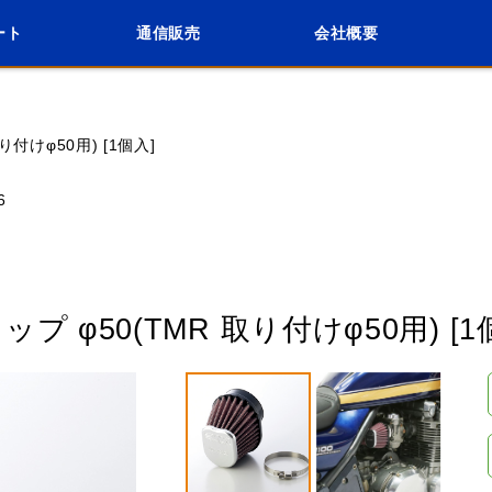
ート
通信販売
会社概要
会社概要
採用情報
検索
車種検索
アイテム検索
品番
付けφ50用) [1個入]
6
KAWASAKI
APRILIA
BENELLI
BMW
VIDSON
HUSABERG
HUSQVANA
KT
φ50(TMR 取り付けφ50用) [1
VESPA
閉じる