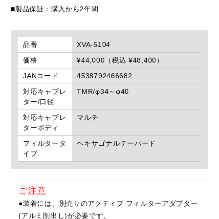
■製品保証：購入から2年間
品番
XVA-5104
価格
¥44,000（税込 ¥48,400）
JANコード
4538792466682
対応キャブレ
TMR/φ34～φ40
ター/口径
対応キャブレ
マルチ
ターボディ
フィルタータ
ヘキサゴナルテーパード
イプ
ご注意
●装着には、別売りのアクティブ フィルターアダプター
(アルミ削出し)が必要です。