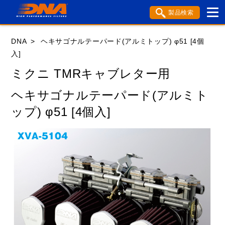
製品検索
ブランド内検索
DNA
ヘキサゴナルテーパード(アルミトップ) φ51 [4個
車種検索
アイテム検索
品番検索
入]
ミクニ TMRキャブレター用
HONDA
YAMAHA
SUZUKI
ヘキサゴナルテーパード(アルミト
ップ) φ51 [4個入]
KAWASAKI
APRILIA
BENELLI
BMW
BSA
BUELL
DUCATI
GASGAS
GILERA
HARLEY DAVIDSON
HUSABERG
HUSQVANA
KTM
MOTO GUZZI
MV AGUSTA
ROYAL ENFIELD
TM
TRIUMPH