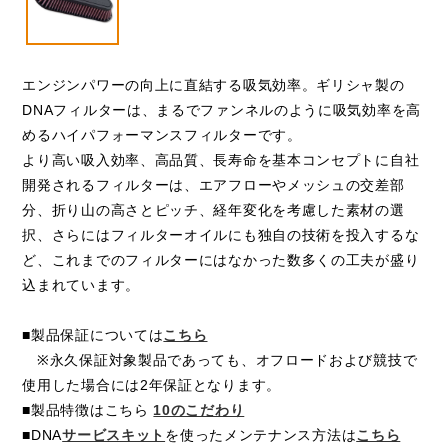
エンジンパワーの向上に直結する吸気効率。ギリシャ製の
DNAフィルターは、まるでファンネルのように吸気効率を高
めるハイパフォーマンスフィルターです。
より高い吸入効率、高品質、長寿命を基本コンセプトに自社
開発されるフィルターは、エアフローやメッシュの交差部
分、折り山の高さとピッチ、経年変化を考慮した素材の選
択、さらにはフィルターオイルにも独自の技術を投入するな
ど、これまでのフィルターにはなかった数多くの工夫が盛り
込まれています。
■製品保証については
こちら
※永久保証対象製品であっても、オフロードおよび競技で
使用した場合には2年保証となります。
■製品特徴はこちら
10のこだわり
■DNA
サービスキット
を使ったメンテナンス方法は
こちら