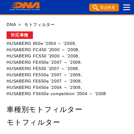
製品検索
ブランド内検索
DNA
モトフィルター
車種検索
アイテム検索
品番検索
対応車種
HUSABERG 650e '2004 ～ '2008,
HUSABERG FC450 '2000 ～ '2008,
HONDA
YAMAHA
SUZUKI
HUSABERG FC550 '2000 ～ '2008,
HUSABERG FE450e '2007 ～ '2008,
KAWASAKI
APRILIA
BENELLI
BMW
HUSABERG FE550 '2007 ～ '2008,
HUSABERG FE550e '2007 ～ '2008,
BSA
BUELL
DUCATI
GASGAS
HUSABERG FE650e '2007 ～ '2008,
HUSABERG FS450e '2004 ～ '2008,
GILERA
HARLEY DAVIDSON
HUSABERG FS650e competition '2004 ～ '2008
HUSABERG
HUSQVANA
KTM
車種別モトフィルター
MOTO GUZZI
MV AGUSTA
モトフィルター
ROYAL ENFIELD
TM
TRIUMPH