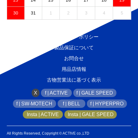
23
24
25
26
27
28
29
30
31
1
2
3
4
5
免責事項
プライバシーポリシー
製品保証について
お問合せ
用品店情報
古物営業法に基づく表示
X
f | ACTIVE
f | GALE SPEED
f | SW-MOTECH
f | BELL
f | HYPERPRO
Insta | ACTIVE
Insta | GALE SPEED
All Rights Reserved, Copyright © ACTIVE co.,LTD