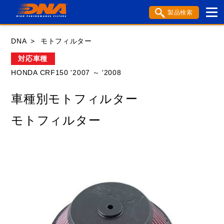
製品検索
ブランド内検索
DNA
モトフィルター
車種検索
アイテム検索
品番検索
対応車種
HONDA CRF150 '2007 ～ '2008
HONDA
YAMAHA
SUZUKI
車種別モトフィルター
KAWASAKI
APRILIA
BENELLI
BMW
モトフィルター
BSA
BUELL
DUCATI
GASGAS
GILERA
HARLEY DAVIDSON
HUSABERG
HUSQVANA
KTM
MOTO GUZZI
MV AGUSTA
ROYAL ENFIELD
TM
TRIUMPH