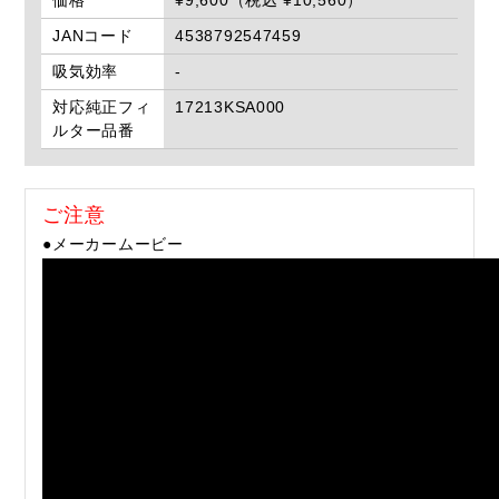
価格
¥9,600（税込 ¥10,560）
JANコード
4538792547459
吸気効率
-
対応純正フィ
17213KSA000
ルター品番
ご注意
●メーカームービー