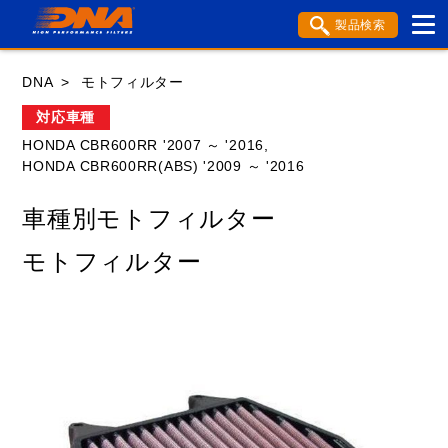
製品検索
ブランド内検索
DNA
モトフィルター
車種検索
アイテム検索
品番検索
対応車種
HONDA CBR600RR '2007 ～ '2016,
HONDA CBR600RR(ABS) '2009 ～ '2016
HONDA
YAMAHA
SUZUKI
車種別モトフィルター
KAWASAKI
APRILIA
BENELLI
BMW
モトフィルター
BSA
BUELL
DUCATI
GASGAS
GILERA
HARLEY DAVIDSON
HUSABERG
HUSQVANA
KTM
MOTO GUZZI
MV AGUSTA
ROYAL ENFIELD
TM
TRIUMPH