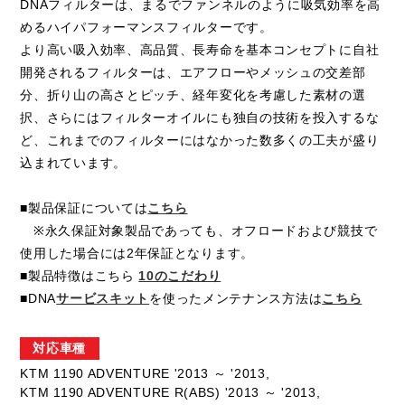
DNAフィルターは、まるでファンネルのように吸気効率を高
めるハイパフォーマンスフィルターです。
より高い吸入効率、高品質、長寿命を基本コンセプトに自社
開発されるフィルターは、エアフローやメッシュの交差部
分、折り山の高さとピッチ、経年変化を考慮した素材の選
択、さらにはフィルターオイルにも独自の技術を投入するな
ど、これまでのフィルターにはなかった数多くの工夫が盛り
込まれています。
■製品保証については
こちら
※永久保証対象製品であっても、オフロードおよび競技で
使用した場合には2年保証となります。
■製品特徴はこちら
10のこだわり
■DNA
サービスキット
を使ったメンテナンス方法は
こちら
対応車種
KTM 1190 ADVENTURE '2013 ～ '2013,
KTM 1190 ADVENTURE R(ABS) '2013 ～ '2013,