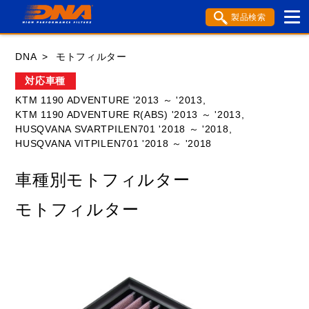
製品検索
ブランド内検索
DNA
モトフィルター
車種検索
アイテム検索
品番検索
対応車種
KTM 1190 ADVENTURE '2013 ～ '2013,
KTM 1190 ADVENTURE R(ABS) '2013 ～ '2013,
HONDA
YAMAHA
SUZUKI
HUSQVANA SVARTPILEN701 '2018 ～ '2018,
HUSQVANA VITPILEN701 '2018 ～ '2018
KAWASAKI
APRILIA
BENELLI
BMW
車種別モトフィルター
BSA
BUELL
DUCATI
GASGAS
モトフィルター
GILERA
HARLEY DAVIDSON
HUSABERG
HUSQVANA
KTM
MOTO GUZZI
MV AGUSTA
ROYAL ENFIELD
TM
TRIUMPH