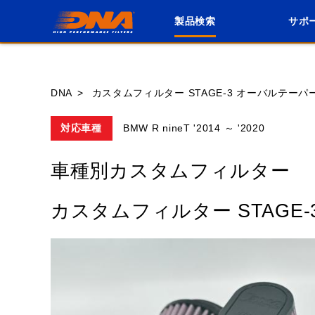
製品検索
サポ
ブランド内
DNA
カスタムフィルター STAGE-3 オーバルテーパ
対応車種
BMW R nineT '2014 ～ '2020
HONDA
YAMAHA
SUZUKI
車種別カスタムフィルター
GASGAS
GILERA
HARLEY DA
カスタムフィルター STAGE
ROYAL ENFIELD
TM
TRIUMPH