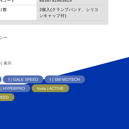
ANコード
4538792963815
り数
2個入(クランプバンド、シリコ
ンキャップ付)
シー
く表示
f | GALE SPEED
f | SW-MOTECH
f | HYPERPRO
Insta | ACTIVE
SPEED