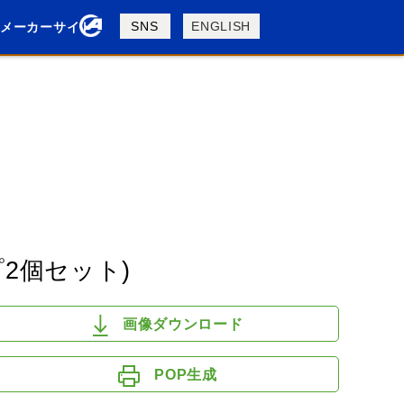
製品検索
SNS
ENGLISH
メーカーサイト
検索
BSA
BUELL
DUCATI
M
MOTO GUZZI
MV AGUSTA
2個セット)
画像ダウンロード
POP生成