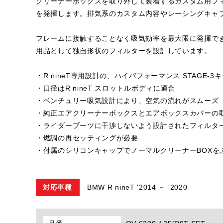
クリーナーボックスを取り外して装着するカスタム用フ
を発揮します。排気系のカスタム内容やレーシングキャ
フレームに接触することなく吸気効率を最大限に発揮で
用品として独自形状のフィルターを設計しています。
・R nineT専用設計の、ハイパフォーマンス STAGE-3
・口径はR nineT スロットルボディに適合
・ベンチュリー吸気設計により、空気の流れがスムーズ
・純正エアクリーナーボックスとエアボックスカバーの
・ライダーブーツに干渉しないよう設計されたフィルタ
・燃調の再セッティングが必要
・付属のシリコンキャップでノーマルクリーナーBOXを
対応車種
BMW R nineT '2014 ～ '2020