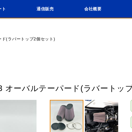
ート
通信販売
会社概要
会社概要
採用情報
検索
車種検索
アイテム検索
品番
ード(ラバートップ2個セット)
KAWASAKI
APRILIA
BENELLI
BMW
VIDSON
HUSABERG
HUSQVANA
KT
-3 オーバルテーパード(ラバートップ
VESPA
閉じる