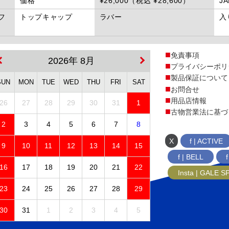
価格
¥26,000（税込 ¥28,600）
J
フ
トップキャップ
ラバー
入
免責事項
2026年 8月
プライバシーポリ
製品保証について
SUN
MON
TUE
WED
THU
FRI
SAT
お問合せ
用品店情報
26
27
28
29
30
31
1
古物営業法に基づ
2
3
4
5
6
7
8
X
f | ACTIVE
9
10
11
12
13
14
15
f | BELL
16
17
18
19
20
21
22
Insta | GALE 
23
24
25
26
27
28
29
30
31
1
2
3
4
5