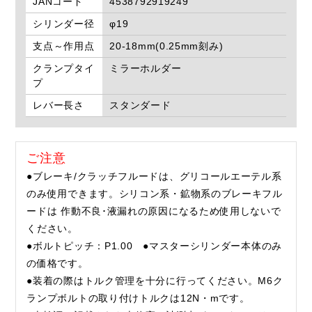
JANコード
4538792919249
シリンダー径
φ19
支点～作用点
20-18mm(0.25mm刻み)
クランプタイ
ミラーホルダー
プ
レバー長さ
スタンダード
ご注意
●ブレーキ/クラッチフルードは、グリコールエーテル系
のみ使用できます。シリコン系・鉱物系のブレーキフル
ードは 作動不良･液漏れの原因になるため使用しないで
ください。
●ボルトピッチ：P1.00 ●マスターシリンダー本体のみ
の価格です。
●装着の際はトルク管理を十分に行ってください。M6ク
ランプボルトの取り付けトルクは12N・mです。