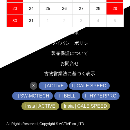
23
24
25
26
27
28
29
30
31
1
2
3
4
5
免責事項
プライバシーポリシー
製品保証について
お問合せ
古物営業法に基づく表示
X
f | ACTIVE
f | GALE SPEED
f | SW-MOTECH
f | BELL
f | HYPERPRO
Insta | ACTIVE
Insta | GALE SPEED
All Rights Reserved, Copyright © ACTIVE co.,LTD