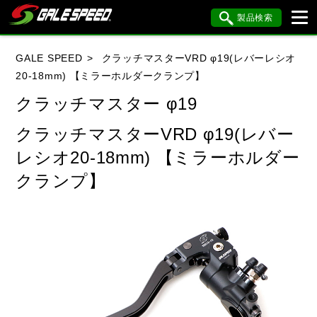
製品検索
ブランド内検索
GALE SPEED
クラッチマスターVRD φ19(レバーレシオ
車種検索
アイテム検索
品番検索
20-18mm) 【ミラーホルダークランプ】
クラッチマスター φ19
HONDA
YAMAHA
SUZUKI
クラッチマスターVRD φ19(レバー
レシオ20-18mm) 【ミラーホルダー
KAWASAKI
BMW
DUCATI
クランプ】
HARLEY DAVIDSON
KTM
MV AGUSTA
閉じる