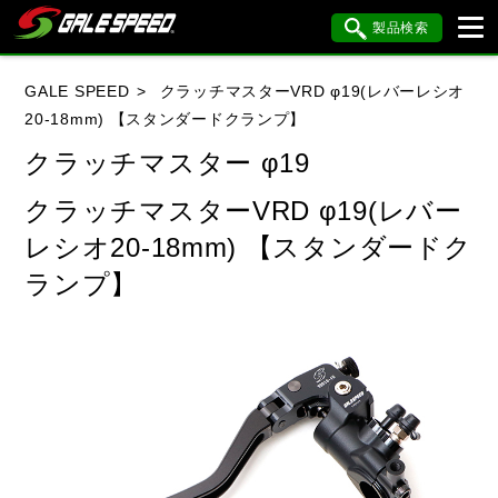
製品検索
ブランド内検索
GALE SPEED
クラッチマスターVRD φ19(レバーレシオ
車種検索
アイテム検索
品番検索
20-18mm) 【スタンダードクランプ】
クラッチマスター φ19
HONDA
YAMAHA
SUZUKI
クラッチマスターVRD φ19(レバー
レシオ20-18mm) 【スタンダードク
KAWASAKI
BMW
DUCATI
ランプ】
HARLEY DAVIDSON
KTM
MV AGUSTA
閉じる