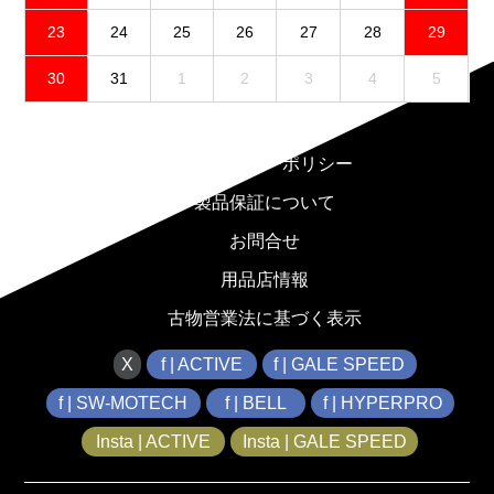
23
24
25
26
27
28
29
30
31
1
2
3
4
5
免責事項
プライバシーポリシー
製品保証について
お問合せ
用品店情報
古物営業法に基づく表示
X
f | ACTIVE
f | GALE SPEED
f | SW-MOTECH
f | BELL
f | HYPERPRO
Insta | ACTIVE
Insta | GALE SPEED