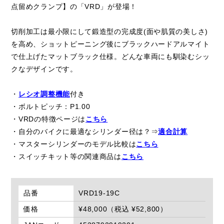
点留めクランプ】の「VRD」が登場！
切削加工は最小限にして鍛造型の完成度(面や肌質の美しさ)
を高め、ショットピーニング後にブラックハードアルマイト
で仕上げたマットブラック仕様。どんな車両にも馴染むシッ
クなデザインです。
・
レシオ調整機能
付き
・ボルトピッチ：P1.00
・VRDの特徴ページは
こちら
・自分のバイクに最適なシリンダー径は？⇒
適合計算
・マスターシリンダーのモデル比較は
こちら
・スイッチキット等の関連商品は
こちら
品番
VRD19-19C
価格
¥48,000（税込 ¥52,800）