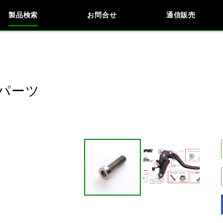
製品検索
お問合せ
通信販売
検索
車種検索
アイテム検索
品番
パーツ
KAWASAKI
BMW
DUCATI
HARLEY 
閉じる