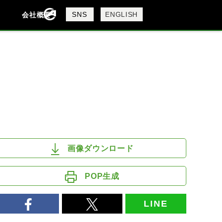
製品検索
SNS
ENGLISH
会社概要
会社概要
採用情報
検索
DAVIDSON
KTM
MV AGUSTA
画像ダウンロード
POP生成
LINE