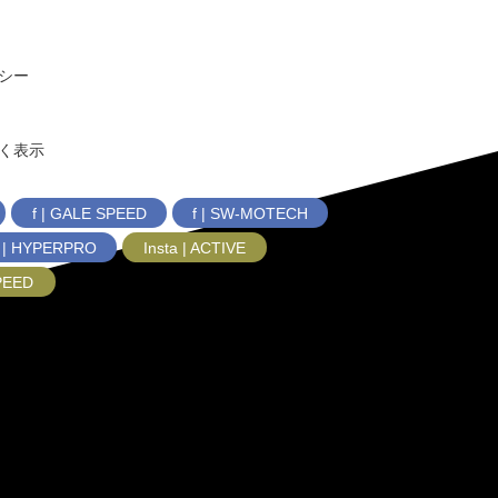
シー
く表示
f | GALE SPEED
f | SW-MOTECH
f | HYPERPRO
Insta | ACTIVE
SPEED