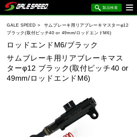
製品検索
ブランド内検索
GALE SPEED
サムブレーキ用リアブレーキマスターφ12
車種検索
アイテム検索
品番検索
ブラック(取付ピッチ40 or 49mm/ロッドエンドM6)
ロッドエンドM6/ブラック
HONDA
YAMAHA
SUZUKI
サムブレーキ用リアブレーキマス
ターφ12 ブラック(取付ピッチ40 or
KAWASAKI
BMW
DUCATI
49mm/ロッドエンドM6)
HARLEY DAVIDSON
KTM
MV AGUSTA
閉じる