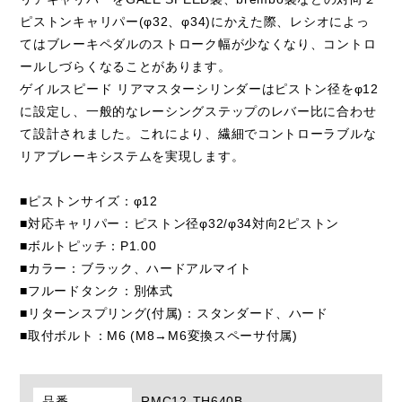
ピストンキャリパー(φ32、φ34)にかえた際、レシオによっ
てはブレーキペダルのストローク幅が少なくなり、コントロ
ールしづらくなることがあります。
ゲイルスピード リアマスターシリンダーはピストン径をφ12
に設定し、一般的なレーシングステップのレバー比に合わせ
て設計されました。これにより、繊細でコントローラブルな
リアブレーキシステムを実現します。
■ピストンサイズ：φ12
■対応キャリパー：ピストン径φ32/φ34対向2ピストン
■ボルトピッチ：P1.00
■カラー：ブラック、ハードアルマイト
■フルードタンク：別体式
■リターンスプリング(付属)：スタンダード、ハード
■取付ボルト：M6 (M8→M6変換スペーサ付属)
品番
RMC12-TH640B