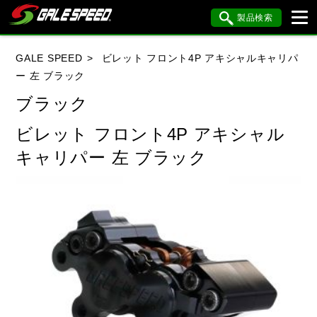
製品検索
ブランド内検索
GALE SPEED
ビレット フロント4P アキシャルキャリパ
車種検索
アイテム検索
品番検索
ー 左 ブラック
ブラック
HONDA
YAMAHA
SUZUKI
ビレット フロント4P アキシャル
キャリパー 左 ブラック
KAWASAKI
BMW
DUCATI
HARLEY DAVIDSON
KTM
MV AGUSTA
閉じる