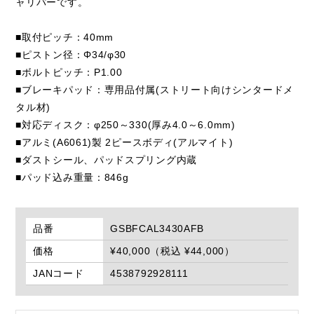
ャリパーです。
■取付ピッチ：40mm
■ピストン径：Φ34/φ30
■ボルトピッチ：P1.00
■ブレーキパッド：専用品付属(ストリート向けシンタードメ
タル材)
■対応ディスク：φ250～330(厚み4.0～6.0mm)
■アルミ(A6061)製 2ピースボディ(アルマイト)
■ダストシール、パッドスプリング内蔵
■パッド込み重量：846g
品番
GSBFCAL3430AFB
価格
¥40,000（税込 ¥44,000）
JANコード
4538792928111