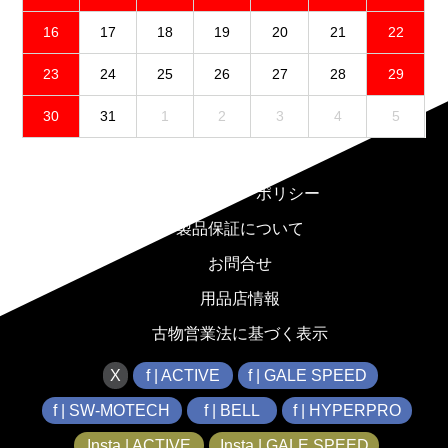
16
17
18
19
20
21
22
23
24
25
26
27
28
29
30
31
1
2
3
4
5
免責事項
プライバシーポリシー
製品保証について
お問合せ
用品店情報
古物営業法に基づく表示
X
f | ACTIVE
f | GALE SPEED
f | SW-MOTECH
f | BELL
f | HYPERPRO
Insta | ACTIVE
Insta | GALE SPEED