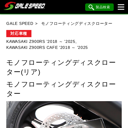
製品検索
ブランド内検索
GALE SPEED
モノフローティングディスクローター
車種検索
アイテム検索
品番検索
対応車種
KAWASAKI Z900RS '2018 ～ '2025,
KAWASAKI Z900RS CAFE '2018 ～ '2025
HONDA
YAMAHA
SUZUKI
モノフローティングディスクロー
KAWASAKI
BMW
DUCATI
ター(リア)
HARLEY DAVIDSON
KTM
MV AGUSTA
モノフローティングディスクロー
ター
閉じる