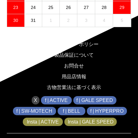
23
24
25
26
27
28
29
30
31
1
2
3
4
5
免責事項
プライバシーポリシー
製品保証について
お問合せ
用品店情報
古物営業法に基づく表示
X
f | ACTIVE
f | GALE SPEED
f | SW-MOTECH
f | BELL
f | HYPERPRO
Insta | ACTIVE
Insta | GALE SPEED