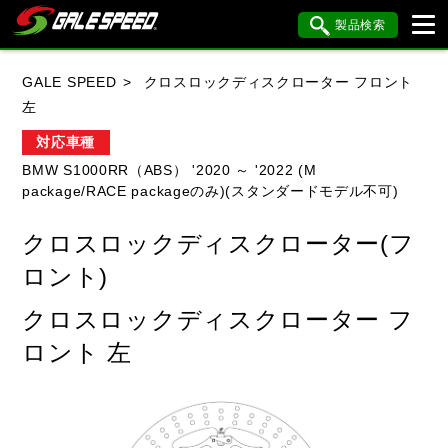
製品検索
ブランド内検索
GALE SPEED
クロスロックディスクローター フロント
車種検索
アイテム検索
品番検索
左
対応車種
BMW S1000RR（ABS） '2020 ～ '2022 (M
HONDA
YAMAHA
SUZUKI
package/RACE packageのみ)(スタンダードモデル不可)
KAWASAKI
BMW
DUCATI
クロスロックディスクローター(フ
HARLEY DAVIDSON
KTM
MV AGUSTA
ロント)
クロスロックディスクローター フ
ロント 左
閉じる