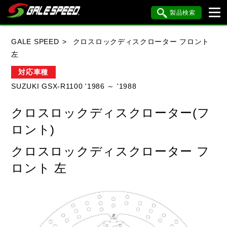
製品検索
ブランド内検索
GALE SPEED
クロスロックディスクローター フロント
車種検索
アイテム検索
品番検索
左
対応車種
SUZUKI GSX-R1100 '1986 ～ '1988
HONDA
YAMAHA
SUZUKI
クロスロックディスクローター(フ
KAWASAKI
BMW
DUCATI
ロント)
HARLEY DAVIDSON
KTM
MV AGUSTA
クロスロックディスクローター フ
ロント 左
閉じる