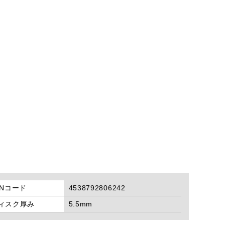
ANコード
4538792806242
ィスク厚み
5.5mm