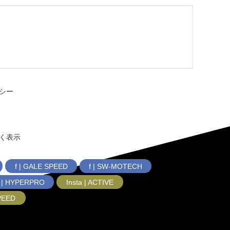
シー
く表示
f | GALE SPEED
f | SW-MOTECH
f | HYPERPRO
Insta | ACTIVE
SPEED