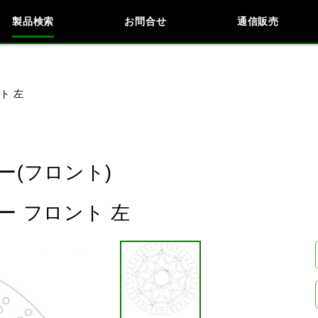
製品検索
お問合せ
通信販売
検索
車種検索
アイテム検索
品番
ト 左
KAWASAKI
BMW
DUCATI
HARLEY 
(フロント)
 フロント 左
閉じる