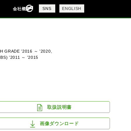
製品検索
SNS
ENGLISH
会社概要
会社概要
採用情報
検索
H GRADE '2016 ～ '2020,
BS) '2011 ～ '2015
DAVIDSON
KTM
MV AGUSTA
取扱説明書
画像ダウンロード