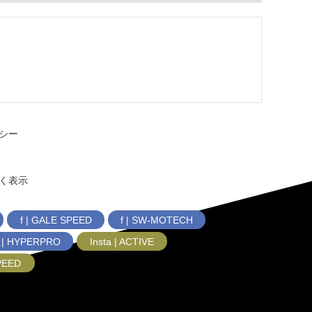
シー
く表示
f | GALE SPEED
f | SW-MOTECH
f | HYPERPRO
Insta | ACTIVE
SPEED