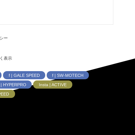
シー
く表示
f | GALE SPEED
f | SW-MOTECH
f | HYPERPRO
Insta | ACTIVE
SPEED