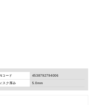
ANコード
4538792794006
ィスク厚み
5.0mm