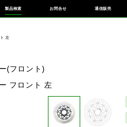
製品検索
お問合せ
通信販売
検索
車種検索
アイテム検索
品番
ト 左
KAWASAKI
BMW
DUCATI
HARLEY 
(フロント)
 フロント 左
閉じる