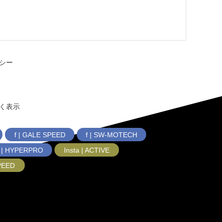
シー
く表示
f | GALE SPEED
f | SW-MOTECH
f | HYPERPRO
Insta | ACTIVE
SPEED