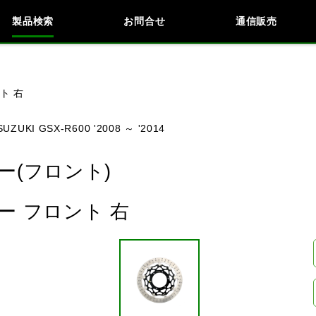
製品検索
お問合せ
通信販売
検索
車種検索
アイテム検索
品番
ト 右
SUZUKI GSX-R600 '2008 ～ '2014
KAWASAKI
BMW
DUCATI
HARLEY 
(フロント)
 フロント 右
閉じる