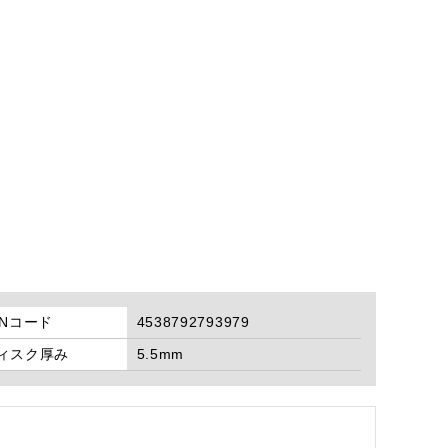
ANコード
4538792793979
ィスク厚み
5.5mm