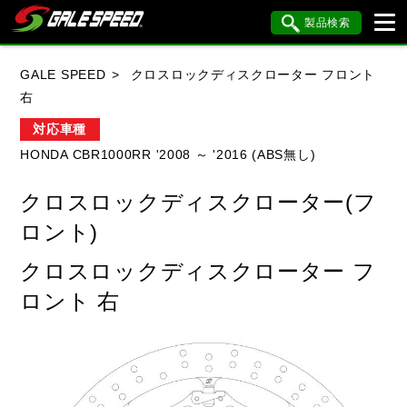
製品検索
ブランド内検索
GALE SPEED
クロスロックディスクローター フロント
車種検索
アイテム検索
品番検索
右
対応車種
HONDA CBR1000RR '2008 ～ '2016 (ABS無し)
HONDA
YAMAHA
SUZUKI
クロスロックディスクローター(フ
KAWASAKI
BMW
DUCATI
ロント)
HARLEY DAVIDSON
KTM
MV AGUSTA
クロスロックディスクローター フ
ロント 右
閉じる