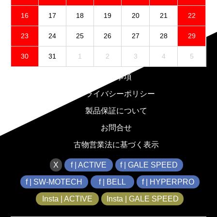
16
17
18
19
20
21
22
23
24
25
26
27
28
29
30
31
1
2
3
4
5
免責事項
プライバシーポリシー
製品保証について
お問合せ
古物営業法に基づく表示
X
f | ACTIVE
f | GALE SPEED
f | SW-MOTECH
f | BELL
f | HYPERPRO
Insta | ACTIVE
Insta | GALE SPEED