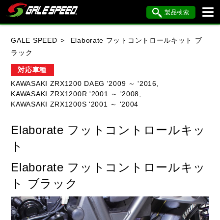
製品検索
ブランド内検索
GALE SPEED
Elaborate フットコントロールキット ブ
車種検索
アイテム検索
品番検索
ラック
対応車種
KAWASAKI ZRX1200 DAEG '2009 ～ '2016,
HONDA
YAMAHA
SUZUKI
KAWASAKI ZRX1200R '2001 ～ '2008,
KAWASAKI ZRX1200S '2001 ～ '2004
KAWASAKI
BMW
DUCATI
Elaborate フットコントロールキッ
HARLEY DAVIDSON
KTM
MV AGUSTA
ト
Elaborate フットコントロールキッ
閉じる
ト ブラック