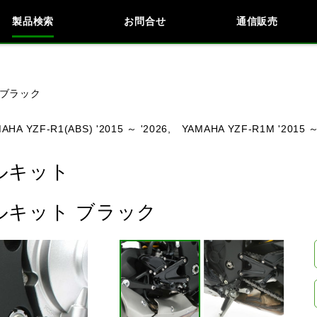
製品検索
お問合せ
通信販売
検索
車種検索
アイテム検索
品番
 ブラック
AHA YZF-R1(ABS) '2015 ～ '2026,
YAMAHA YZF-R1M '2015 ～
KAWASAKI
BMW
DUCATI
HARLEY 
ールキット
ロールキット ブラック
閉じる