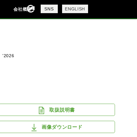
製品検索
SNS
ENGLISH
会社概要
会社概要
採用情報
検索
 '2026
DAVIDSON
KTM
MV AGUSTA
取扱説明書
画像ダウンロード