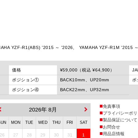
AHA YZF-R1(ABS) '2015 ～ '2026,
YAMAHA YZF-R1M '2015 ～
価格
¥59,000（税込 ¥64,900）
J
ポジション①
BACK10mm、UP20mm
ポ
ポジション④
BACK22mm、UP32mm
免責事項
2026年 8月
プライバシーポリ
製品保証について
SUN
MON
TUE
WED
THU
FRI
SAT
お問合せ
用品店情報
26
27
28
29
30
31
1