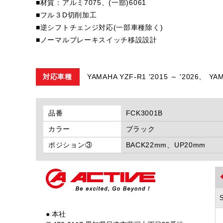
■材質：アルミ7075、(一部)6061
■フル３D切削加工
■逆シフトチェンジ対応(一部車種除く)
■ノーマルブレーキスイッチ移設設計
対応車種
YAMAHA YZF-R1 '2015 ～ '2026,
YAM
品番
FCK3001B
カラー
ブラック
ポジション③
BACK22mm、UP20mm
● 本社