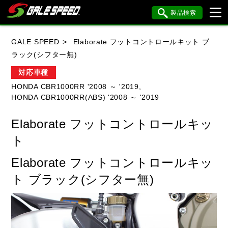
製品検索
ブランド内検索
GALE SPEED
Elaborate フットコントロールキット ブ
車種検索
アイテム検索
品番検索
ラック(シフター無)
対応車種
HONDA CBR1000RR '2008 ～ '2019,
HONDA
YAMAHA
SUZUKI
HONDA CBR1000RR(ABS) '2008 ～ '2019
KAWASAKI
BMW
DUCATI
Elaborate フットコントロールキッ
HARLEY DAVIDSON
KTM
MV AGUSTA
ト
Elaborate フットコントロールキッ
ト ブラック(シフター無)
閉じる