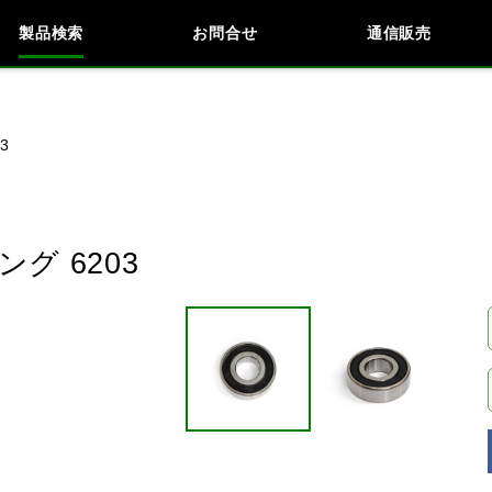
製品検索
お問合せ
通信販売
検索
車種検索
アイテム検索
品番
3
KAWASAKI
BMW
DUCATI
HARLEY 
グ 6203
閉じる