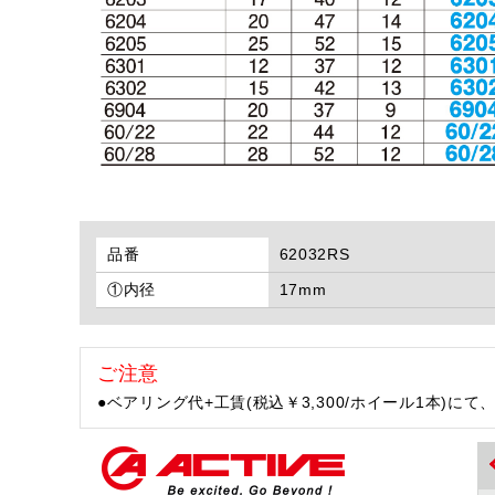
品番
62032RS
①内径
17mm
ご注意
●ベアリング代+工賃(税込￥3,300/ホイール1本