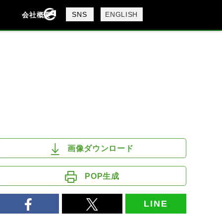
製品検索
SNS
ENGLISH
会社概要
会社概要
採用情報
検索
DAVIDSON
KTM
MV AGUSTA
画像ダウンロード
POP生成
LINE