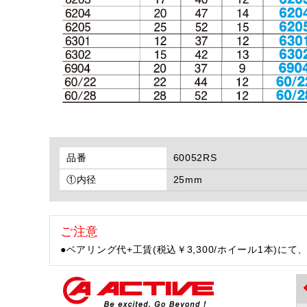
品番
60052RS
①内径
25mm
ご注意
●ベアリング代+工賃(税込￥3,300/ホイール1本