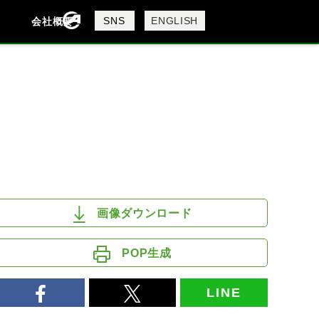
製品検索
SNS
ENGLISH
会社概要
会社概要
採用情報
検索
DAVIDSON
KTM
MV AGUSTA
画像ダウンロード
POP生成
LINE