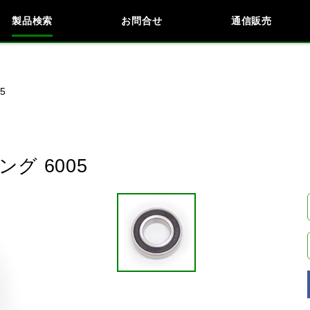
製品検索
お問合せ
通信販売
検索
車種検索
アイテム検索
品番
5
KAWASAKI
BMW
DUCATI
HARLEY 
グ 6005
閉じる