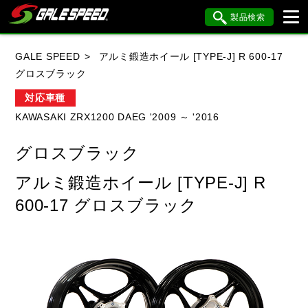
製品検索
ブランド内検索
GALE SPEED
アルミ鍛造ホイール [TYPE-J] R 600-17
車種検索
アイテム検索
品番検索
グロスブラック
対応車種
KAWASAKI ZRX1200 DAEG '2009 ～ '2016
HONDA
YAMAHA
SUZUKI
グロスブラック
KAWASAKI
BMW
DUCATI
アルミ鍛造ホイール [TYPE-J] R
HARLEY DAVIDSON
KTM
MV AGUSTA
600-17 グロスブラック
閉じる