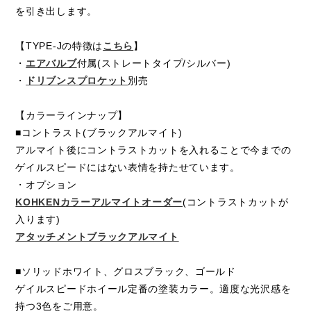
を引き出します。
【TYPE-Jの特徴は
こちら
】
・
エアバルブ
付属(ストレートタイプ/シルバー)
・
ドリブンスプロケット
別売
【カラーラインナップ】
■コントラスト(ブラックアルマイト)
アルマイト後にコントラストカットを入れることで今までの
ゲイルスピードにはない表情を持たせています。
・オプション
KOHKENカラーアルマイトオーダー
(コントラストカットが
入ります)
アタッチメントブラックアルマイト
■ソリッドホワイト、グロスブラック、ゴールド
ゲイルスピードホイール定番の塗装カラー。適度な光沢感を
持つ3色をご用意。